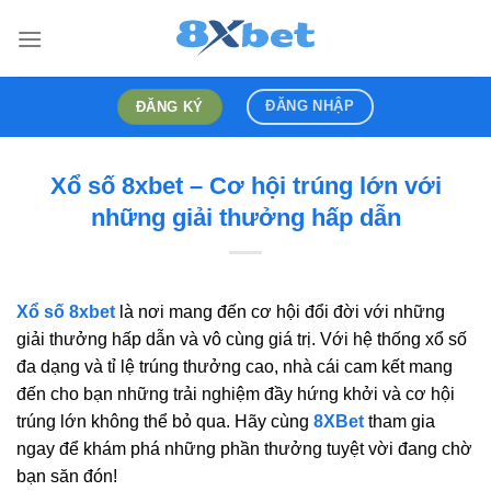
Skip
to
content
ĐĂNG NHẬP
ĐĂNG KÝ
Xổ số 8xbet – Cơ hội trúng lớn với
những giải thưởng hấp dẫn
Xổ số 8xbet
là nơi mang đến cơ hội đổi đời với những
giải thưởng hấp dẫn và vô cùng giá trị. Với hệ thống xổ số
đa dạng và tỉ lệ trúng thưởng cao, nhà cái cam kết mang
đến cho bạn những trải nghiệm đầy hứng khởi và cơ hội
trúng lớn không thể bỏ qua. Hãy cùng
8XBet
tham gia
ngay để khám phá những phần thưởng tuyệt vời đang chờ
bạn săn đón!