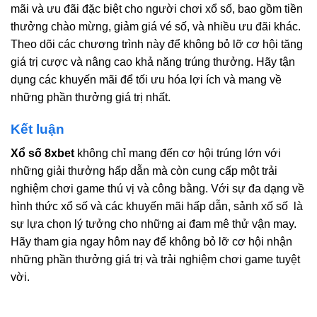
mãi và ưu đãi đặc biệt cho người chơi xổ số, bao gồm tiền
thưởng chào mừng, giảm giá vé số, và nhiều ưu đãi khác.
Theo dõi các chương trình này để không bỏ lỡ cơ hội tăng
giá trị cược và nâng cao khả năng trúng thưởng. Hãy tận
dụng các khuyến mãi để tối ưu hóa lợi ích và mang về
những phần thưởng giá trị nhất.
Kết luận
Xổ số 8xbet
không chỉ mang đến cơ hội trúng lớn với
những giải thưởng hấp dẫn mà còn cung cấp một trải
nghiệm chơi game thú vị và công bằng. Với sự đa dạng về
hình thức xổ số và các khuyến mãi hấp dẫn, sảnh xố số là
sự lựa chọn lý tưởng cho những ai đam mê thử vận may.
Hãy tham gia ngay hôm nay để không bỏ lỡ cơ hội nhận
những phần thưởng giá trị và trải nghiệm chơi game tuyệt
vời.