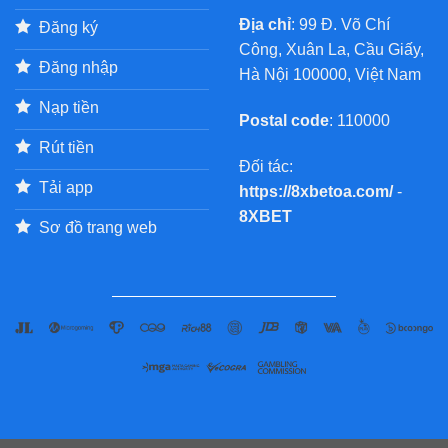
Địa chỉ
: 99
Đ. Võ Chí
Đăng ký
Công, Xuân La, Cầu Giấy,
Đăng nhập
Hà Nội 100000, Việt Nam
Nạp tiền
Postal code
: 110000
Rút tiền
Đối tác:
Tải app
https://8xbetoa.com/
-
8XBET
Sơ đồ trang web