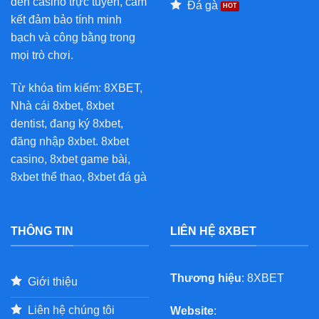
đến casino trực tuyến, cam
Đá gà
kết đảm bảo tính minh
bạch và công bằng trong
mọi trò chơi.
Từ khóa tìm kiếm: 8XBET,
Nhà cái 8xbet, 8xbet
dentist, đang ký 8xbet,
đăng nhập 8xbet. 8xbet
casino, 8xbet game bài,
8xbet thể thao, 8xbet đá gà
THÔNG TIN
LIÊN HỆ 8XBET
Thương hiệu
: 8XBET
Giới thiệu
Liên hệ chúng tôi
Website
: