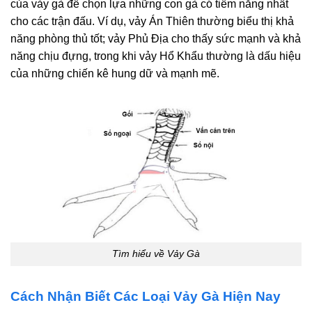
của vảy gà để chọn lựa những con gà có tiềm năng nhất
cho các trận đấu. Ví dụ, vảy Án Thiên thường biểu thị khả
năng phòng thủ tốt; vảy Phủ Địa cho thấy sức mạnh và khả
năng chịu đựng, trong khi vảy Hổ Khẩu thường là dấu hiệu
của những chiến kê hung dữ và mạnh mẽ.
Tìm hiểu về Vảy Gà
Cách Nhận Biết Các Loại Vảy Gà Hiện Nay