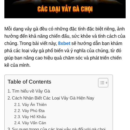
Mỗi dạng vảy gà đều có những đặc tính đặc biệt riêng, ảnh
hưởng đến khả năng chiến đấu, sức khỏe và tính cách của
chúng. Trong bài viết này,
8xbet
sẽ hướng dẫn bạn khám
phá các loại vảy gà phổ biến và ý nghĩa của chúng, từ đó
giúp bạn nâng cao hiệu quả chăm sóc và phát triển chiến
kê của mình.
Table of Contents
Tìm hiểu về Vảy Gà
Cách Nhận Biết Các Loại Vảy Gà Hiện Nay
Vảy Án Thiên
Vảy Phủ Địa
Vảy Hổ Khẩu
Vảy Vấn Cán
Sự quan trọng của các loại vảy gà đối với gà chọi