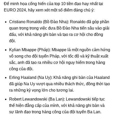
Để minh họa cống hiến của top 10 tiền đạo hay nhất tại
EURO 2024, hãy xem xét một số điểm đáng chú ý:
Cristiano Ronaldo (Bồ Đào Nha): Ronaldo đã góp phần
quan trọng trong việc đưa Bồ Đào Nha tiến sâu vào giải
đấu, với khả năng ghi bàn và tạo ra cơ hội cho đồng
đội.
Kylian Mbappe (Pháp): Mbappe là một nguồn cảm hứng
vô song cho đội tuyển Pháp, với tốc độ và kỹ thuật xuất
sắc, anh đã tạo ra nhiều cơ hội nguy hiểm trong hàng
công của đội.
Erling Haaland (Na Uy): Khả năng ghi bàn của Haaland
đã giúp Na Uy vượt qua nhiều thách thức, đồng thời tạo
ra những kỳ vọng lớn cho tương lai.
Robert Lewandowski (Ba Lan): Lewandowski tiếp tục
thể hiện đẳng cấp của mình, với khả năng ghi bàn và
sự lãnh đạo trong hàng công của đội tuyển Ba Lan.