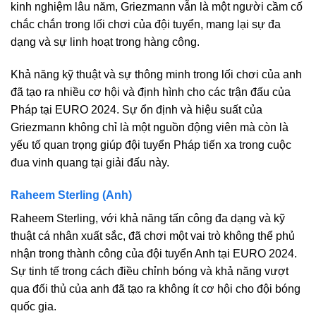
kinh nghiệm lâu năm, Griezmann vẫn là một người cầm cố
chắc chắn trong lối chơi của đội tuyển, mang lại sự đa
dạng và sự linh hoạt trong hàng công.
Khả năng kỹ thuật và sự thông minh trong lối chơi của anh
đã tạo ra nhiều cơ hội và định hình cho các trận đấu của
Pháp tại EURO 2024. Sự ổn định và hiệu suất của
Griezmann không chỉ là một nguồn động viên mà còn là
yếu tố quan trọng giúp đội tuyển Pháp tiến xa trong cuộc
đua vinh quang tại giải đấu này.
Raheem Sterling (Anh)
Raheem Sterling, với khả năng tấn công đa dạng và kỹ
thuật cá nhân xuất sắc, đã chơi một vai trò không thể phủ
nhận trong thành công của đội tuyển Anh tại EURO 2024.
Sự tinh tế trong cách điều chỉnh bóng và khả năng vượt
qua đối thủ của anh đã tạo ra không ít cơ hội cho đội bóng
quốc gia.