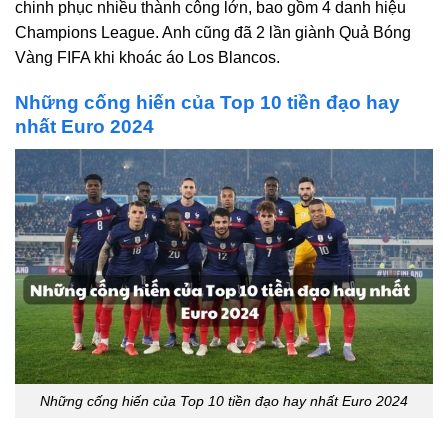
chinh phục nhiều thành công lớn, bao gồm 4 danh hiệu
Champions League. Anh cũng đã 2 lần giành Quả Bóng
Vàng FIFA khi khoác áo Los Blancos.
Những cống hiến của Top 10 tiền đạo hay
nhất Euro 2024
Những cống hiến của Top 10 tiền đạo hay nhất Euro 2024