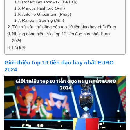
Robert Lewandowski (Ba Lan)
Marcus Rashford (Anh)
Antoine Griezmann (Pháp)
Raheem Sterling (Anh)
Tiểu sử cầu thủ đẳng cấp top 10 tiền đạo hay nhất Euro
Những cống hiến của Top 10 tiền đạo hay nhất Euro
2024
Lời kết
Giới thiệu top 10 tiền đạo hay nhất EURO
2024